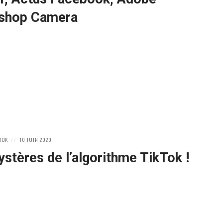
shop Camera
POSTED
 TOK
10 JUIN 2020
ON
stères de l’algorithme TikTok !