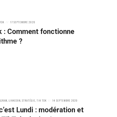
POSTED
 TOK
17 SEPTEMBRE 2020
ON
k : Comment fonctionne
rithme ?
POSTED
AGRAM
,
LINKEDIN
,
STRATÉGIE
,
TIK TOK
14 SEPTEMBRE 2020
ON
c’est Lundi : modération et