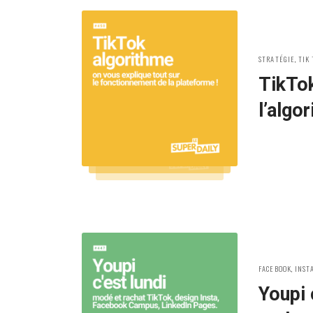
POSTED
STRATÉGIE
,
TIK
IN:
TikTo
l’algo
POSTED
FACEBOOK
,
INST
IN:
Youpi 