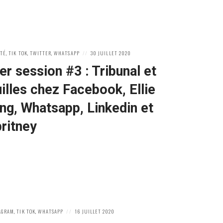
POSTED
ÉTÉ
,
TIK TOK
,
TWITTER
,
WHATSAPP
30 JUILLET 2020
ON
 session #3 : Tribunal et
lles chez Facebook, Ellie
ng, Whatsapp, Linkedin et
ritney
POSTED
AGRAM
,
TIK TOK
,
WHATSAPP
16 JUILLET 2020
ON