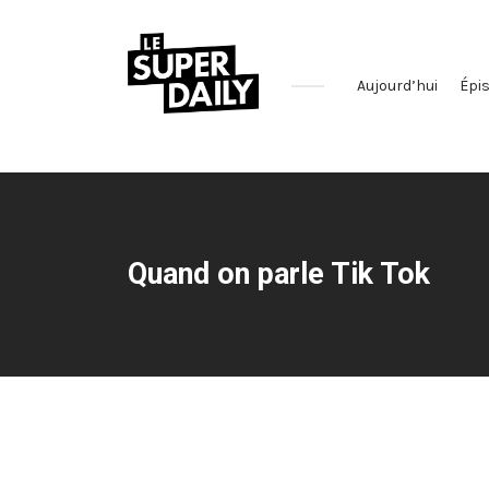
Aujourd’hui
Épi
Le
podcast
qui
décrypte
l'actualité
Quand on parle Tik Tok
des
réseaux
sociaux