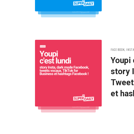
POSTED
FACEBOOK
,
INST
IN:
Youpi 
story 
Tweet
et has