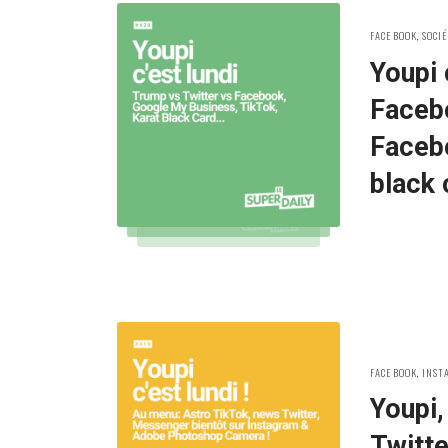
POSTED
FACEBOOK
,
SOCI
IN:
Youpi 
Faceb
Facebo
black 
POSTED
FACEBOOK
,
INST
IN:
Youpi,
Twitt