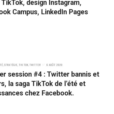
 TikTok, design Instagram,
ook Campus, LinkedIn Pages
POSTED
ÉTÉ
,
STRATÉGIE
,
TIK TOK
,
TWITTER
6 AOÛT 2020
ON
 session #4 : Twitter bannis et
s, la saga TikTok de l’été et
issances chez Facebook.