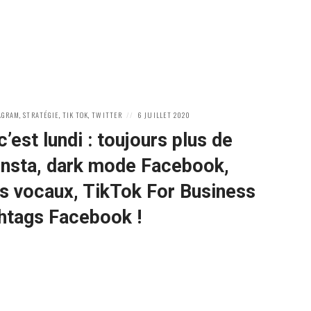
POSTED
AGRAM
,
STRATÉGIE
,
TIK TOK
,
TWITTER
6 JUILLET 2020
ON
c’est lundi : toujours plus de
Insta, dark mode Facebook,
s vocaux, TikTok For Business
htags Facebook !