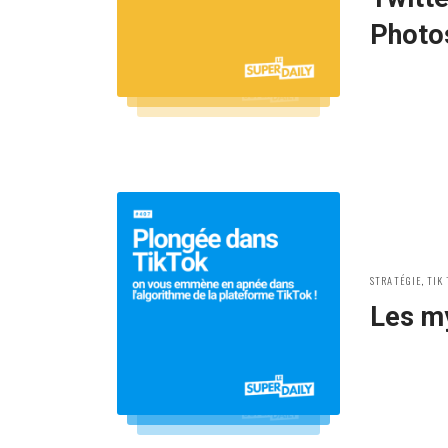
Photo
POSTED
STRATÉGIE
,
TIK
IN:
Les my