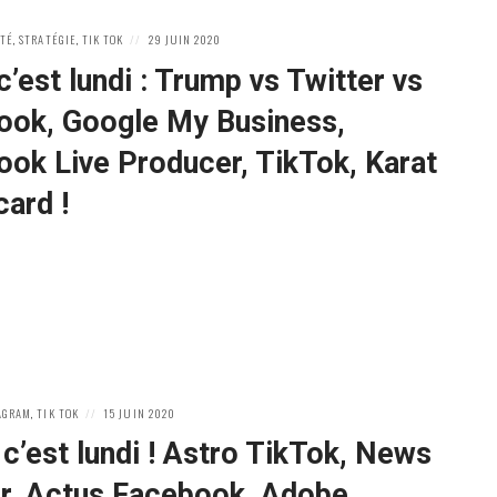
POSTED
ÉTÉ
,
STRATÉGIE
,
TIK TOK
29 JUIN 2020
ON
c’est lundi : Trump vs Twitter vs
ook, Google My Business,
ok Live Producer, TikTok, Karat
card !
POSTED
AGRAM
,
TIK TOK
15 JUIN 2020
ON
 c’est lundi ! Astro TikTok, News
er, Actus Facebook, Adobe