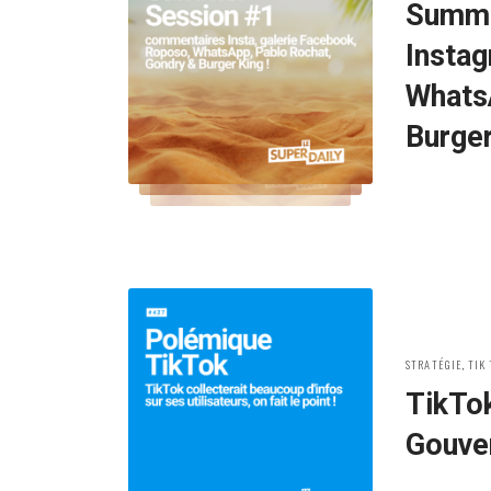
Summe
Instag
Whats
Burger
POSTED
STRATÉGIE
,
TIK
IN:
TikTok
Gouve