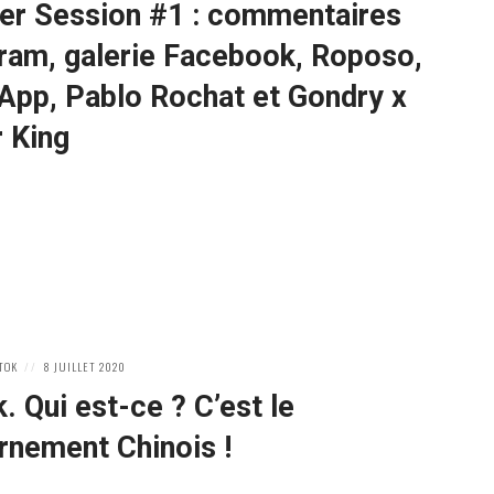
r Session #1 : commentaires
ram, galerie Facebook, Roposo,
App, Pablo Rochat et Gondry x
 King
POSTED
 TOK
8 JUILLET 2020
ON
. Qui est-ce ? C’est le
rnement Chinois !