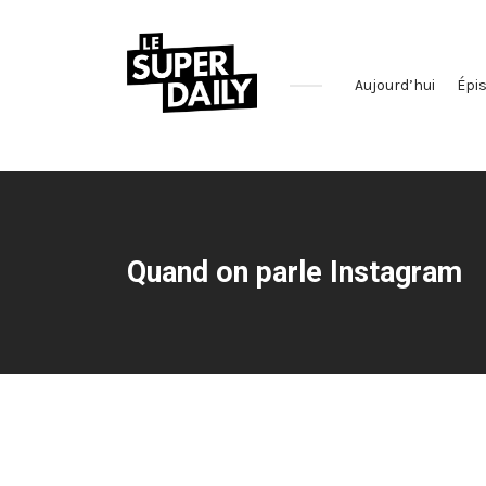
Aujourd’hui
Épi
Le
podcast
qui
décrypte
l'actualité
Quand on parle Instagram
des
réseaux
sociaux