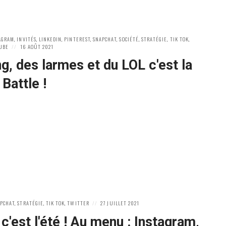
AGRAM
,
INVITÉS
,
LINKEDIN
,
PINTEREST
,
SNAPCHAT
,
SOCIÉTÉ
,
STRATÉGIE
,
TIK TOK
,
POSTED
UBE
16 AOÛT 2021
ON
g, des larmes et du LOL c'est la
 Battle !
POSTED
PCHAT
,
STRATÉGIE
,
TIK TOK
,
TWITTER
27 JUILLET 2021
ON
 c'est l'été ! Au menu : Instagram,