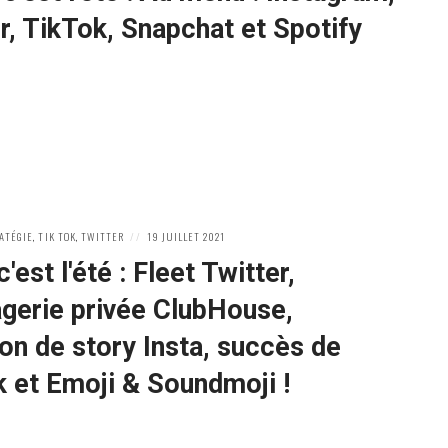
r, TikTok, Snapchat et Spotify
POSTED
ATÉGIE
,
TIK TOK
,
TWITTER
19 JUILLET 2021
ON
'est l'été : Fleet Twitter,
gerie privée ClubHouse,
lon de story Insta, succès de
 et Emoji & Soundmoji !