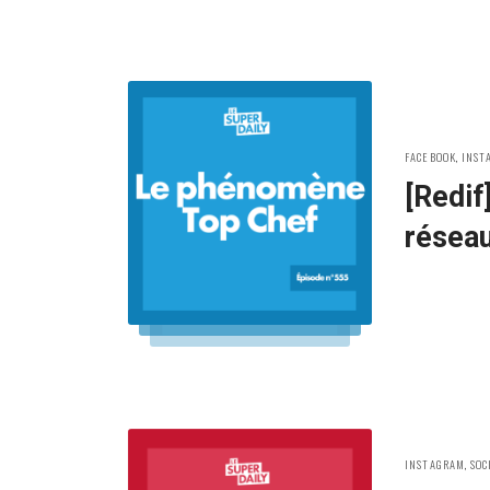
POSTED
FACEBOOK
,
INST
IN:
[Redif
réseau
POSTED
INSTAGRAM
,
SOC
IN: