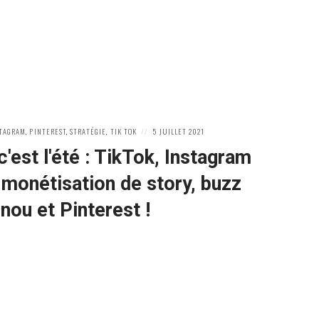
POSTED
STAGRAM
,
PINTEREST
,
STRATÉGIE
,
TIK TOK
5 JUILLET 2021
ON
c'est l'été : TikTok, Instagram
 monétisation de story, buzz
ou et Pinterest !